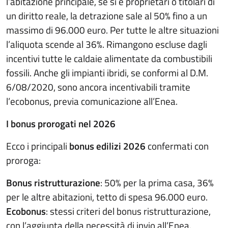
l’abitazione principale, se si è proprietari o titolari di
un diritto reale, la detrazione sale al 50% fino a un
massimo di 96.000 euro. Per tutte le altre situazioni
l’aliquota scende al 36%. Rimangono escluse dagli
incentivi tutte le caldaie alimentate da combustibili
fossili. Anche gli impianti ibridi, se conformi al D.M.
6/08/2020, sono ancora incentivabili tramite
l’ecobonus, previa comunicazione all’Enea.
I bonus prorogati nel 2026
Ecco i principali
bonus edilizi 2026
confermati con
proroga:
Bonus ristrutturazione
: 50% per la prima casa, 36%
per le altre abitazioni, tetto di spesa 96.000 euro.
Ecobonus
: stessi criteri del bonus ristrutturazione,
con l’aggiunta della necessità di invio all’Enea.