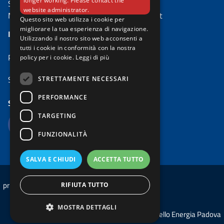
longer working. Please contact the
Settore Ambiente e Territorio
website administrator.
Mail:
risparmio.energetico@comune.padova.it
Questo sito web utilizza i cookie per
migliorare la tua esperienza di navigazione.
IL PROGETTO
Utilizzando il nostro sito web acconsenti a
tutti i cookie in conformità con la nostra
PadovaFIT Expanded
policy per i cookie.
Leggi di più
Sportello Energia Padova
STRETTAMENTE NECESSARI
PERFORMANCE
SEGUICI SU
TARGETING
FUNZIONALITÀ
SALVA E CHIUDI
ACCETTA TUTTO
privacy
cookie
RIFIUTA TUTTO
MOSTRA DETTAGLI
© 2026 Sportello Energia Padova