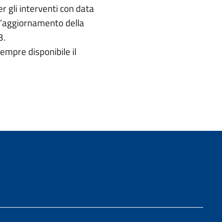
r gli interventi con data
ll’aggiornamento della
3.
empre disponibile il