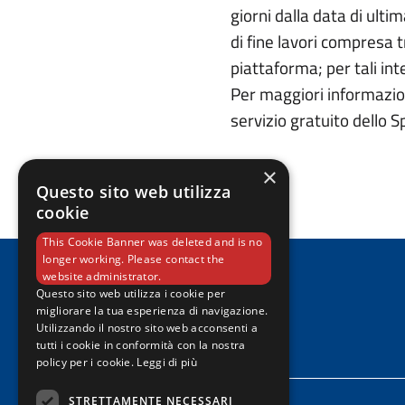
giorni dalla data di ulti
di fine lavori compresa 
piattaforma; per tali int
Per maggiori informazion
servizio gratuito dello 
×
Questo sito web utilizza
cookie
This Cookie Banner was deleted and is no
longer working. Please contact the
website administrator.
Questo sito web utilizza i cookie per
migliorare la tua esperienza di navigazione.
Utilizzando il nostro sito web acconsenti a
tutti i cookie in conformità con la nostra
policy per i cookie.
Leggi di più
STRETTAMENTE NECESSARI