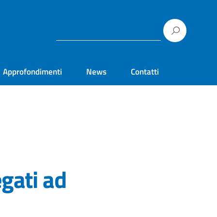
Approfondimenti
News
Contatti
egati ad