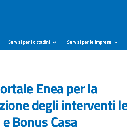
Servizi per i cittadini
Servizi per le imprese
ortale Enea per la
ione degli interventi l
 e Bonus Casa