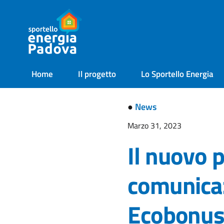
Home
Il progetto
Lo Sportello Energia
●
News
Marzo 31, 2023
Il nuovo p
comunicaz
Ecobonus