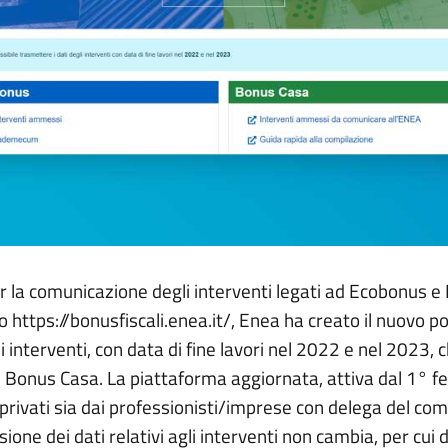
er la comunicazione degli interventi legati ad Ecobonus 
zo https://bonusfiscali.enea.it/, Enea ha creato il nuovo po
i interventi, con data di fine lavori nel 2022 e nel 2023,
e Bonus Casa. La piattaforma aggiornata, attiva dal 1° f
i privati sia dai professionisti/imprese con delega del co
sione dei dati relativi agli interventi non cambia, per cu