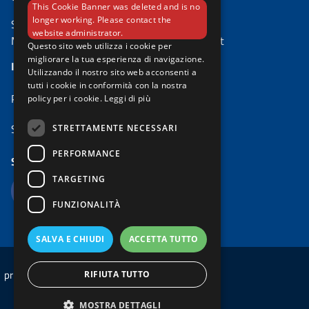
This Cookie Banner was deleted and is no
longer working. Please contact the
Settore Ambiente e Territorio
website administrator.
Mail:
risparmio.energetico@comune.padova.it
Questo sito web utilizza i cookie per
migliorare la tua esperienza di navigazione.
IL PROGETTO
Utilizzando il nostro sito web acconsenti a
tutti i cookie in conformità con la nostra
PadovaFIT Expanded
policy per i cookie.
Leggi di più
Sportello Energia Padova
STRETTAMENTE NECESSARI
PERFORMANCE
SEGUICI SU
TARGETING
FUNZIONALITÀ
SALVA E CHIUDI
ACCETTA TUTTO
privacy
cookie
RIFIUTA TUTTO
MOSTRA DETTAGLI