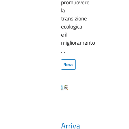
promuovere
la
transizione
ecologica
e il
miglioramento
…
News
Arriva