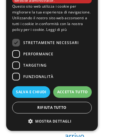
website administrator.
Questo sito web utilizza i cookie per
migliorare la tua esperienza di navigazione.
Utilizzando il nostro sito web acconsenti a
tutti i cookie in conformità con la nostra
policy per i cookie.
Leggi di più
Bonus
STRETTAMENTE NECESSARI
edilizi
PERFORMANCE
2026:
TARGETING
proroghe,
FUNZIONALITÀ
tagli
SALVA E CHIUDI
ACCETTA TUTTO
e
nuove
RIFIUTA TUTTO
regole
MOSTRA DETTAGLI
in
arrivo