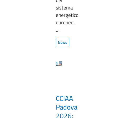
del
sistema
energetico
europeo.
…
News
CCIAA
Padova
2026: