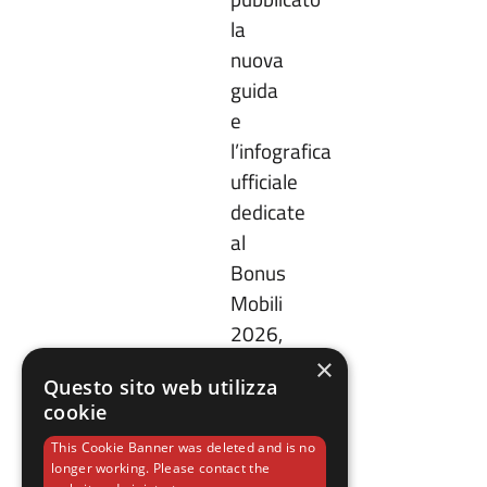
la
nuova
guida
e
l’infografica
ufficiale
dedicate
al
Bonus
Mobili
2026,
…
×
Questo sito web utilizza
cookie
News
This Cookie Banner was deleted and is no
longer working. Please contact the