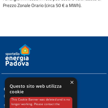
Prezzo Zonale Orario (circa 50 € a MWh).
×
Questo sito web utilizza
CONTATTI
cookie
Comune di Padova
This Cookie Banner was deleted and is no
longer working. Please contact the
Settore Ambiente e Territorio