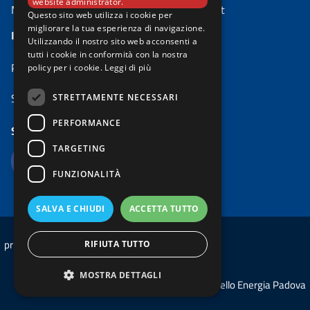
website administrator.
Mail:
risparmio.energetico@comune.padova.it
Questo sito web utilizza i cookie per
migliorare la tua esperienza di navigazione.
IL PROGETTO
Utilizzando il nostro sito web acconsenti a
tutti i cookie in conformità con la nostra
PadovaFIT Expanded
policy per i cookie.
Leggi di più
Sportello Energia Padova
STRETTAMENTE NECESSARI
PERFORMANCE
SEGUICI SU
TARGETING
FUNZIONALITÀ
SALVA E CHIUDI
ACCETTA TUTTO
privacy
cookie
RIFIUTA TUTTO
MOSTRA DETTAGLI
© 2026 Sportello Energia Padova