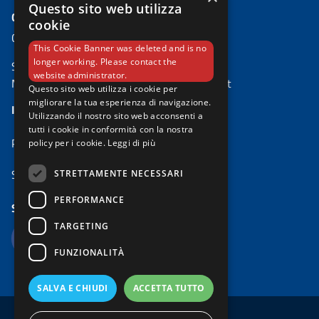
Questo sito web utilizza
CONTATTI
cookie
Comune di Padova
This Cookie Banner was deleted and is no
longer working. Please contact the
Settore Ambiente e Territorio
website administrator.
Mail:
risparmio.energetico@comune.padova.it
Questo sito web utilizza i cookie per
migliorare la tua esperienza di navigazione.
IL PROGETTO
Utilizzando il nostro sito web acconsenti a
tutti i cookie in conformità con la nostra
PadovaFIT Expanded
policy per i cookie.
Leggi di più
Sportello Energia Padova
STRETTAMENTE NECESSARI
PERFORMANCE
SEGUICI SU
TARGETING
FUNZIONALITÀ
SALVA E CHIUDI
ACCETTA TUTTO