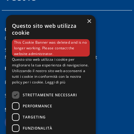
×
Questo sito web utilizza
CONTATTI
cookie
Comune di Padova
This Cookie Banner was deleted and is no
longer working. Please contact the
Settore Ambiente e Territorio
website administrator.
Mail:
risparmio.energetico@comune.padova.it
Questo sito web utilizza i cookie per
migliorare la tua esperienza di navigazione.
IL PROGETTO
Utilizzando il nostro sito web acconsenti a
tutti i cookie in conformità con la nostra
PadovaFIT Expanded
policy per i cookie.
Leggi di più
Sportello Energia Padova
STRETTAMENTE NECESSARI
PERFORMANCE
SEGUICI SU
TARGETING
FUNZIONALITÀ